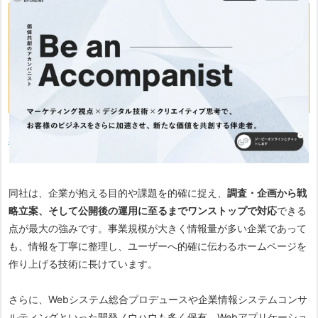
おすすめポイント
・大手企業の制作実績を保有
・企画から運用まで幅広く対応
・システム開発にも対応可能
株式会社ジーピーオンライン
は、大手企業への制作実績を多数保有
している、信頼と実績を兼ね備えた制作会社です。
同社は、企業が抱える目的や課題を的確に捉え、
調査・企画から戦
略立案、そして公開後の運用に至るまでワンストップで対応
できる
点が最大の強みです。事業規模が大きく情報量が多い企業であって
も、情報を丁寧に整理し、ユーザーへ的確に伝わるホームページを
作り上げる技術に長けています。
さらに、Webシステム総合プロデュースや企業情報システムコンサ
ルティングといった開発ノウハウも多く保有。Webアプリケーショ