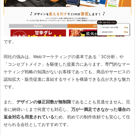
・修正回数無制限
ミーツデザイン株式会社
は、多業種にわたる500件以上の制作実績
と、82.1％という高いリピート率が魅力的なホームページ制作会社
です。
同社の強みは、Webマーケティングの基本である「3C分析」や
「コンセプトメイク」を駆使した提案力にあります。専門的なマー
ケティング戦略の知識がないお客様であっても、商品やサービスの
認知拡大・販売促進に直結するサイトを構築できる点が大きな魅力
です。
また、
デザインの修正回数が無制限
であることも見逃せません。完
全に納得いくまで何度でも対応し、
万が一満足できなかった場合の
返金対応も用意されている
ため、初めての制作依頼でも安心して任
せられる会社としておすすめです。