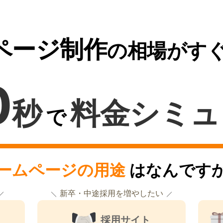
ページ制作
の相場がす
0
秒
料金シミュ
で
ームページの用途
はなんです
新卒・中途採用を増やしたい
採用サイト