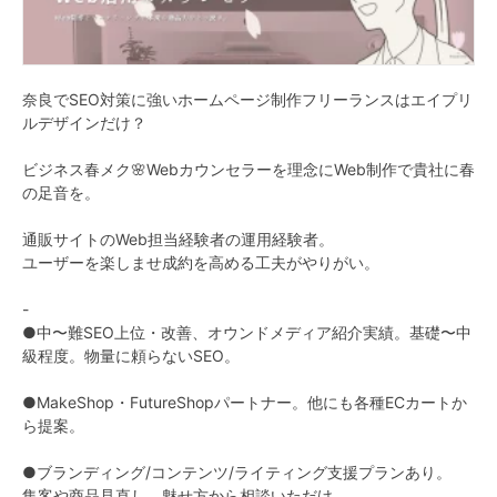
奈良でSEO対策に強いホームページ制作フリーランスはエイプリ
ルデザインだけ？
ビジネス春メク🌸Webカウンセラーを理念にWeb制作で貴社に春
の足音を。
通販サイトのWeb担当経験者の運用経験者。
ユーザーを楽しませ成約を高める工夫がやりがい。
-
●中〜難SEO上位・改善、オウンドメディア紹介実績。基礎〜中
級程度。物量に頼らないSEO。
●MakeShop・FutureShopパートナー。他にも各種ECカートか
ら提案。
●ブランディング/コンテンツ/ライティング支援プランあり。
集客や商品見直し、魅せ方から相談いただけ、