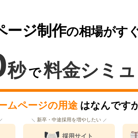
ページ制作
の相場がす
0
秒
料金シミュ
で
ームページの用途
はなんです
新卒・中途採用を増やしたい
採用サイト