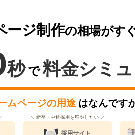
ページ制作
の相場がす
0
秒
料金シミュ
で
ームページの用途
はなんです
新卒・中途採用を増やしたい
採用サイト