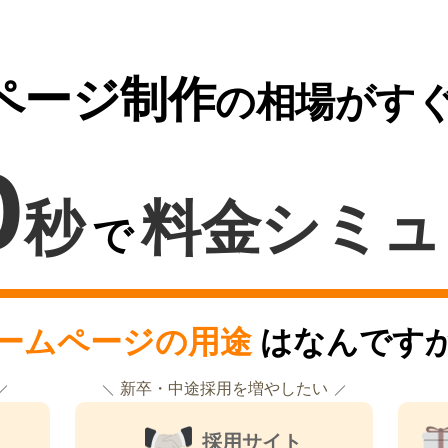
ページ制作
の相場がす
0
秒
料金シミュ
で
ームページの用途
はなんです
新卒・中途採用を増やしたい
採用サイト