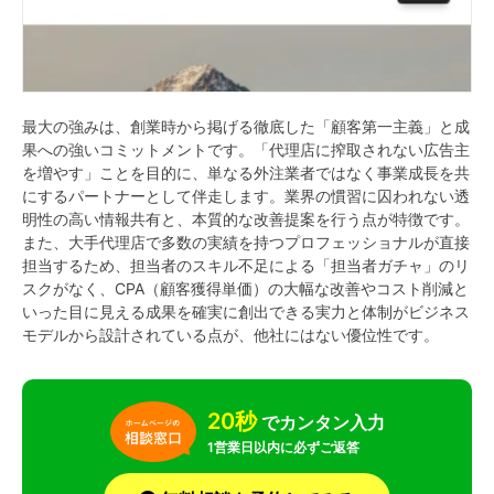
最大の強みは、創業時から掲げる徹底した「顧客第一主義」と成
果への強いコミットメントです。「代理店に搾取されない広告主
を増やす」ことを目的に、単なる外注業者ではなく事業成長を共
にするパートナーとして伴走します。業界の慣習に囚われない透
明性の高い情報共有と、本質的な改善提案を行う点が特徴です。
また、大手代理店で多数の実績を持つプロフェッショナルが直接
担当するため、担当者のスキル不足による「担当者ガチャ」のリ
スクがなく、CPA（顧客獲得単価）の大幅な改善やコスト削減と
いった目に見える成果を確実に創出できる実力と体制がビジネス
モデルから設計されている点が、他社にはない優位性です。
20秒
でカンタン入力
1営業日以内に必ずご返答