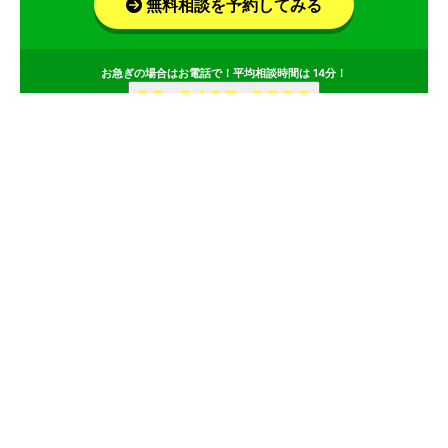
無料相談を予約してみる
お急ぎの場合はお電話で！平均相談時間は 14分！
サービス
会社
ClimbUp Agency株式会社のポイント
その1
戦略から運用までワンストップでマーケティングを支援