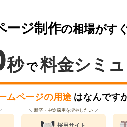
ページ制作
の相場がす
0
秒
料金シミュ
で
ームページの用途
はなんです
新卒・中途採用を増やしたい
採用サイト