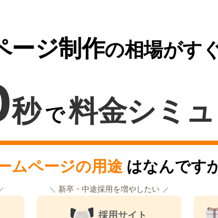
ページ制作
の相場がす
0
秒
料金シミュ
で
ームページの用途
はなんです
新卒・中途採用を増やしたい
採用サイト