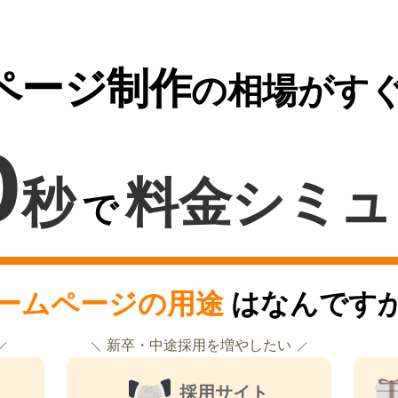
ページ制作
の相場がす
0
秒
料金シミュ
で
ームページの用途
はなんです
新卒・中途採用を増やしたい
採用サイト