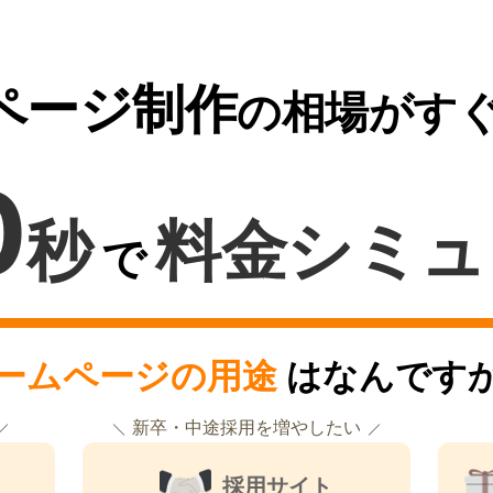
ページ制作
の相場がす
0
秒
料金シミュ
で
ームページの用途
はなんです
新卒・中途採用を増やしたい
採用サイト