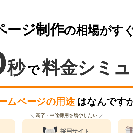
ページ制作
の相場がす
0
秒
料金シミュ
で
ームページの用途
はなんです
新卒・中途採用を増やしたい
採用サイト