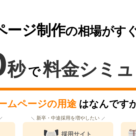
ページ制作
の相場がす
0
秒
料金シミュ
で
ームページの用途
はなんです
新卒・中途採用を増やしたい
採用サイト