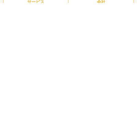
サービス
会社
株式会社イーツーのサービス情報
所在地
東京都新宿区
対応サイト
企業サイト
スマホ・モバイルサイト
サービスサイト
小規模サイト
WordPress
対応業界
製造業
IT・Webサービス
スポーツ・アウトドア
大学・高校・専門学校