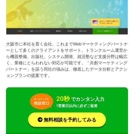
大阪市に本社を置く会社。これまでWebマーケティングパートナ
ーとして多くのクライアントをサポート。トランクルーム運営か
ら機器整備、出版社、システム開発、就活塾など支援分野は幅広
く、業種にとらわれない対応が可能です。「共創マーケティング
パートナー」を謳う同社の強みは、徹底したデータ分析とアクシ
ョンプランの提案です。
20秒
でカンタン入力
1営業日以内に必ずご返答
無料相談を予約してみる