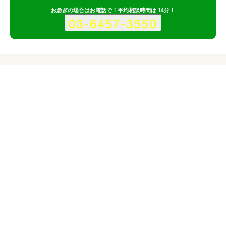
お急ぎの場合はお電話で！平均相談時間は 14分！
サービス
会社
記事
株式会社エピットのポイント
その1
幅広い業界における支援実績
その2
「創客レポート」「共創シート」等の独自システムを活用した
改善アクションの提案