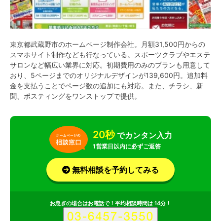
東京都武蔵野市のホームページ制作会社。月額31,500円からの
スマホサイト制作なども行なっている。スポーツクラブやエステ
サロンなど幅広い業界に対応。初期費用のみのプランも用意して
おり、5ページまでのオリジナルデザインが139,600円。追加料
金を支払うことでページ数の追加にも対応。また、チラシ、新
聞、ポスティングをワンストップで提供。
20秒
でカンタン入力
1営業日以内に必ずご返答
無料相談を予約してみる
お急ぎの場合はお電話で！平均相談時間は 14分！