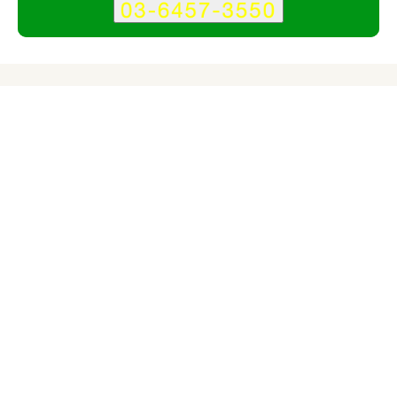
サービス
会社
グローバル・テクノロジー・デザイン株式会社のサ
ービス情報
所在地
東京都千代田区
対応サイト
企業サイト
スマホ・モバイルサイト
サービスサイト
対応業界
IT・Webサービス
ファッション・アパレル