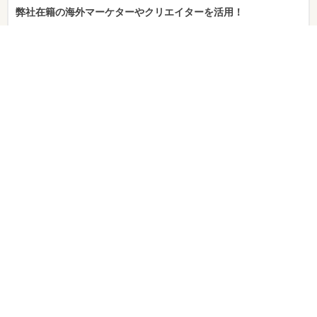
弊社在籍の海外マーケターやクリエイターを活用！
その2
企画から制作マーケティングまでオールインワンでご提供。
その3
世界に広がるインフルエンサーコネクション
株式会社HATAGO CONSULTINGの資料
HATAGO CONSULTING総合資料