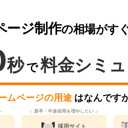
ページ制作
の相場がす
0
秒
料金シミュ
で
ームページの用途
はなんです
新卒・中途採用を増やしたい
採用サイト