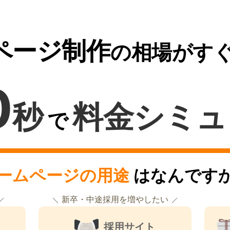
ページ制作
の相場がす
0
秒
料金シミュ
で
ームページの用途
はなんです
新卒・中途採用を増やしたい
採用サイト