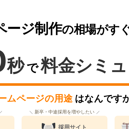
ページ制作
の相場がす
0
秒
料金シミュ
で
ームページの用途
はなんです
新卒・中途採用を増やしたい
採用サイト