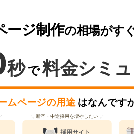
ページ制作
の相場がす
0
秒
料金シミュ
で
ームページの用途
はなんです
新卒・中途採用を増やしたい
採用サイト