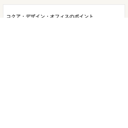
コクア・デザイン・オフィスのポイント
その1
豊富な経験でお客様のニーズにお応えします。
その2
企画・制作・管理・SEO対策などワンストップサービスを提供
その3
Webコンサルタントも可能。安心してお任せ下さい。