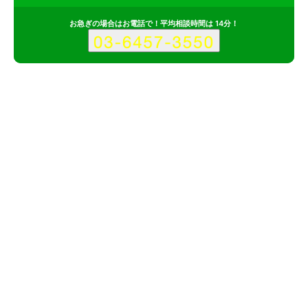
お急ぎの場合はお電話で！平均相談時間は 14分！
サービス
会社
記事
有限会社ライフアシスタンスカンパニーのポイント
その1
100社以上のホームページ制作・リニューアルの取引実績を保有
その2
ホームページ更新の「リノベーション」プラン