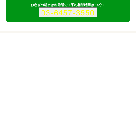
お急ぎの場合はお電話で！平均相談時間は 14分！
サービス
会社
株式会社MAISON MARCのサービス情報
所在地
東京都港区
対応サイト
企業サイト
スマホ・モバイルサイト
ECサイト
ランディングページ
サービスサイト
ブランドサイト