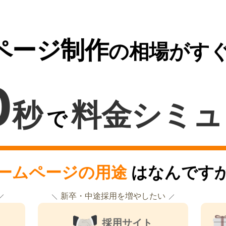
ページ制作
の相場がす
0
秒
料金シミュ
で
ームページの用途
はなんです
新卒・中途採用を増やしたい
採用サイト