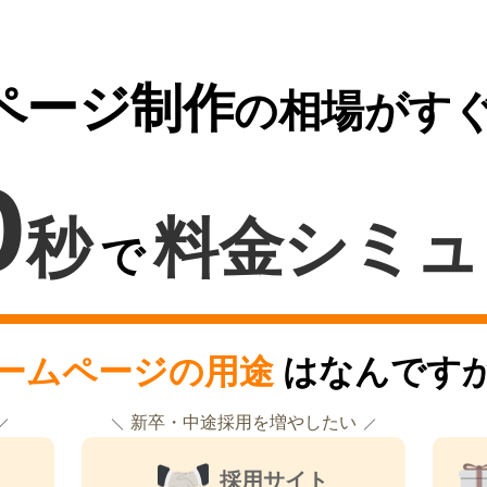
ページ制作
の相場がす
0
秒
料金シミュ
で
ームページの用途
はなんです
新卒・中途採用を増やしたい
採用サイト