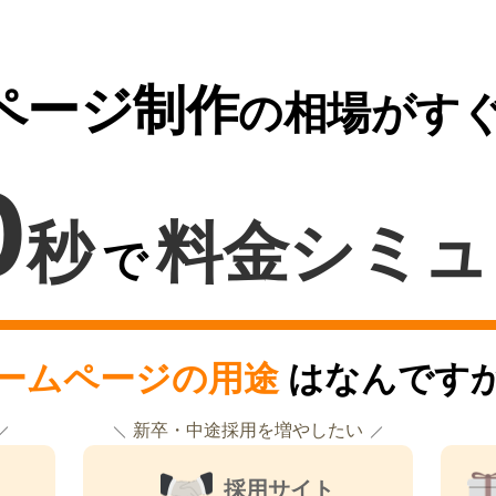
ページ制作
の相場がす
0
秒
料金シミュ
で
ームページの用途
はなんです
新卒・中途採用を増やしたい
採用サイト