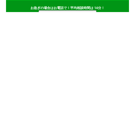
お急ぎの場合はお電話で！平均相談時間は 14分！
サービス
会社
記事
株式会社ぱむのポイント
その1
有名金融機関のホームページ制作実績を保有
その2
金融機関の出身者が多数在籍