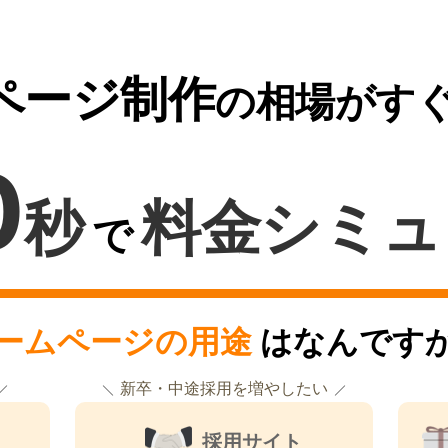
ページ制作
の相場がす
0
秒
料金シミュ
で
ームページの用途
はなんです
新卒・中途採用を増やしたい
採用サイト