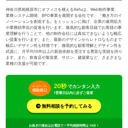
神奈川県相模原市にオフィスを構えるRefuは、Web制作事業、
業務システム開発、BPO事業を展開する会社です。『働き方のイ
ノベーションを創造する』をミッションに掲げ、企業の雇用拡大
や業務効率化の促進を行います。徹底的な顧客目線でお客様の事
業理解を行うことで、他の制作会社には真似できないような幅広
い提案を行います。また、最新のデザインからレトロなものまで
幅広いデザイン性も特徴です。徹底的な顧客理解とデザイン性を
武器に、月平均10件以上の新規依頼を受注する豊富な実績を誇り
ます。また、飲食店や製造業、サロン、建築業など、さまざまな
業種の支援が可能です。
20秒
でカンタン入力
1営業日以内に必ずご返答
無料相談を予約してみる
お急ぎの場合はお電話で！平均相談時間は 14分！