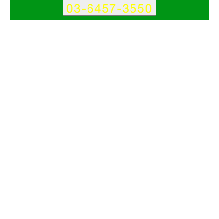
サービス
会社
株式会社Refuのポイント
その1
ご依頼企業様の企業理解からスタートをする伴走型の制作
その2
ご要望に応じてモダンなものからシックなものまで幅広く対応
その3