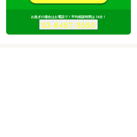
お急ぎの場合はお電話で！平均相談時間は 14分！
サービス
会社
記事
株式会社リステップのポイント
その1
ウェブ解析士によるWebマーケティング
その2
ディスプレイ広告出稿の支援