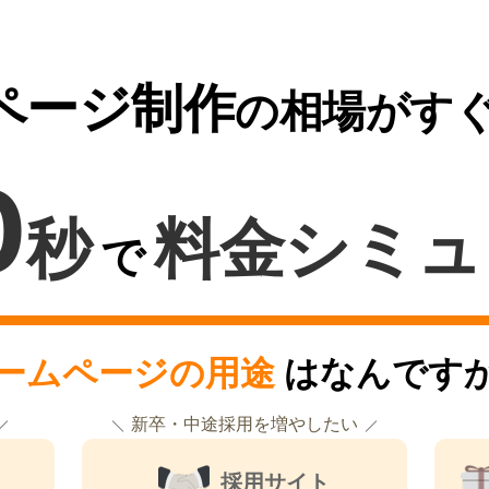
ページ制作
の相場がす
0
秒
料金シミュ
で
ームページの用途
はなんです
新卒・中途採用を増やしたい
採用サイト