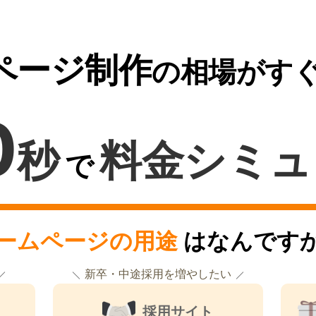
ページ制作
の相場がす
0
秒
料金シミュ
で
ームページの用途
はなんです
新卒・中途採用を増やしたい
採用サイト