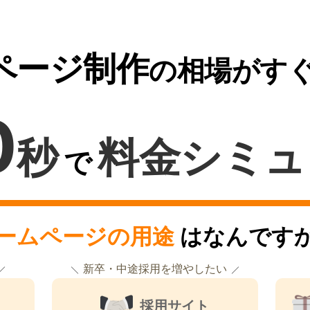
ページ制作
の相場がす
0
秒
料金シミュ
で
ームページの用途
はなんです
新卒・中途採用を増やしたい
採用サイト