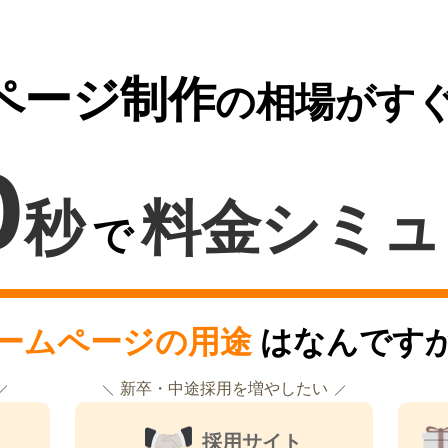
ページ制作
の相場がす
0
秒
料金シミュ
で
ームページの用途
はなんです
新卒・中途採用を増やしたい
採用サイト