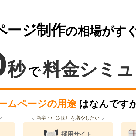
ページ制作
の相場がす
0
秒
料金シミュ
で
ームページの用途
はなんです
新卒・中途採用を増やしたい
採用サイト