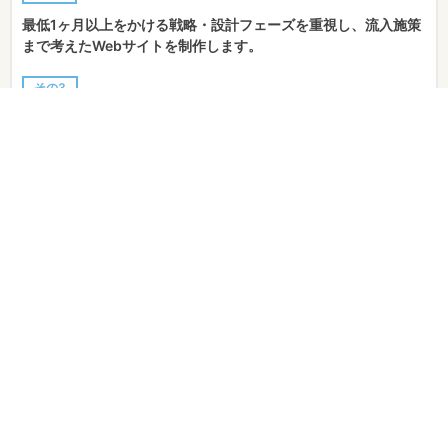
最低1ヶ⽉以上をかける戦略・設計フェーズを重視し、流⼊施策
まで考えたWebサイトを制作します。
その3
Webサイト制作のノウハウに関する150以上の項⽬から構成さ
れるチェックリストを⽤いて制作します。