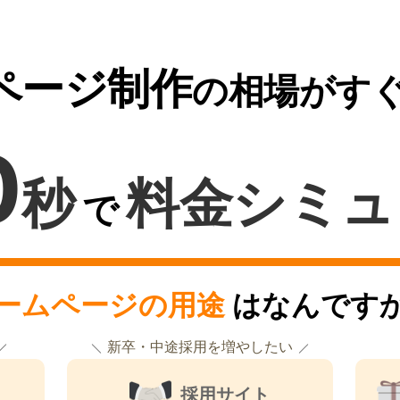
ページ制作
の相場がす
0
秒
料金シミュ
で
ームページの用途
はなんです
新卒・中途採用を増やしたい
採用サイト