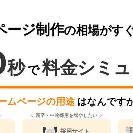
ページ制作
の相場がす
0
秒
料金シミュ
で
ームページの用途
はなんです
新卒・中途採用を増やしたい
採用サイト