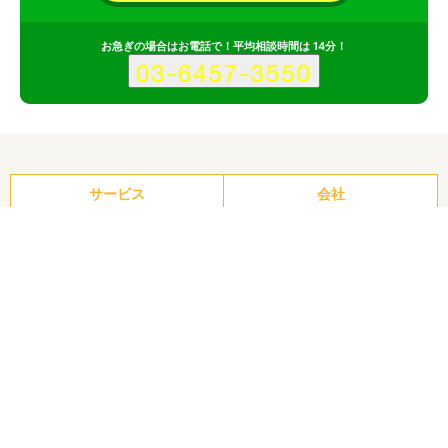
お急ぎの場合はお電話で！平均相談時間は 14分！
サービス
会社
株式会社テトラトーンのポイント
その1
多様なデザイン制作に対応可能
その2
制作実績が豊富