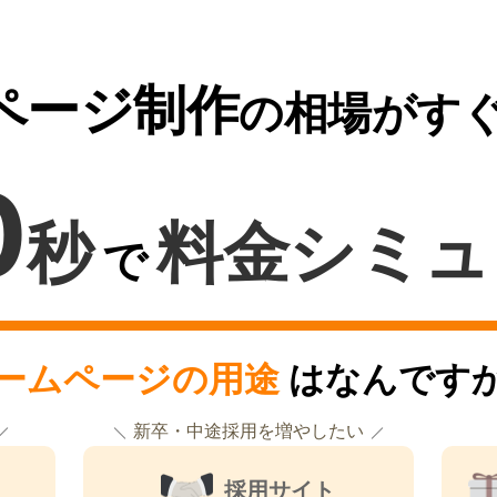
ページ制作
の相場がす
0
秒
料金シミュ
で
ームページの用途
はなんです
新卒・中途採用を増やしたい
採用サイト