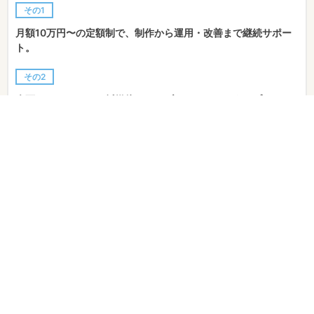
その1
月額10万円〜の定額制で、制作から運用・改善まで継続サポー
ト。
その2
企画・Web・SNS・紙媒体まで、ブランドをトータルプロデュ
ース
その3
AI活用でコストと速度を最適化。人の感性でブランドの温度を
宿す
株式会社ツタワルの実績
ASLINA