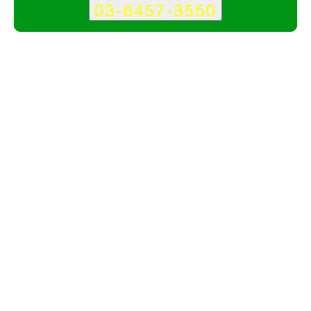
サービス
会社
under_scoreのポイント
その1
地域の店舗、中小企業の支援に強み
その2
店舗のブランディングに強み
その3