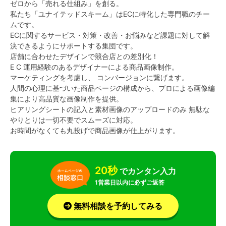
ゼロから「売れる仕組み」を創る。
私たち「ユナイテッドスキーム」はECに特化した専門職のチー
ムです。
ECに関するサービス・対策・改善・お悩みなど課題に対して解
決できるようにサポートする集団です。
店舗に合わせたデザインで競合店との差別化！
E C 運用経験のあるデザイナーによる商品画像制作。
マーケティングを考慮し、 コンバージョンに繋げます。
人間の心理に基づいた商品ページの構成から、プロによる画像編
集により高品質な画像制作を提供。
ヒアリングシートの記入と素材画像のアップロードのみ 無駄な
やりとりは一切不要でスムーズに対応。
お時間がなくても丸投げで商品画像が仕上がります。
20秒
でカンタン入力
1営業日以内に必ずご返答
無料相談を予約してみる