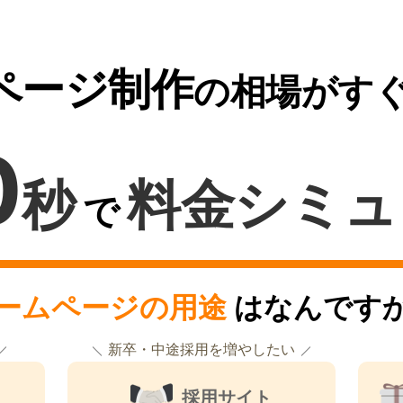
ページ制作
の相場がす
0
秒
料金シミュ
で
ームページの用途
はなんです
新卒・中途採用を増やしたい
採用サイト