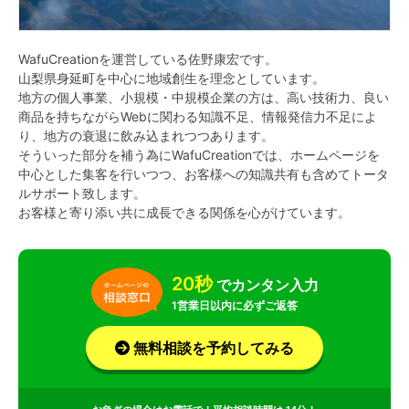
WafuCreationを運営している佐野康宏です。
山梨県身延町を中心に地域創生を理念としています。
地方の個人事業、小規模・中規模企業の方は、高い技術力、良い
商品を持ちながらWebに関わる知識不足、情報発信力不足によ
り、地方の衰退に飲み込まれつつあります。
そういった部分を補う為にWafuCreationでは、ホームページを
中心とした集客を行いつつ、お客様への知識共有も含めてトータ
ルサポート致します。
お客様と寄り添い共に成長できる関係を心がけています。
20秒
でカンタン入力
1営業日以内に必ずご返答
無料相談を予約してみる