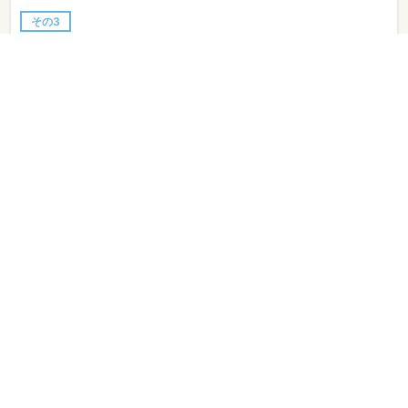
その3
素材となる写真、動画撮影も可能。ドローンによる撮影も可能
です。
Wafu Creation ワフクリエイションの実績
専門家マッチングサイト