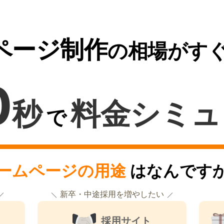
ページ制作
の相場がす
0
秒
料金シミュ
で
ームページの用途
はなんです
新卒・中途採用を増やしたい
採用サイト