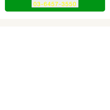
サービス
会社
記事
有限会社クリエイトのポイント
その1
格安プランからスタンダードプランまで明確な料金形態
その2
Yahoo!ショッピング出店応援！特別プランが15万円～
その3