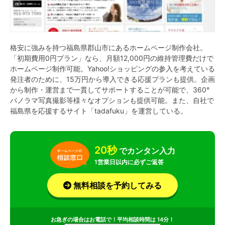
格安に強みを持つ福島県郡山市にあるホームページ制作会社。
「初期費用0円プラン」なら、月額12,000円の維持管理費だけで
ホームページ制作可能。Yahoo!ショッピングの参入を考えている
発注者のために、15万円から導入できる応援プランも提供。企画
から制作・運営まで一貫してサポートすることが可能で、360°
パノラマ写真撮影等様々なオプションも提供可能。また、自社で
福島県を応援するサイト「tadafuku」を運営している。
20秒
でカンタン入力
1営業日以内に必ずご返答
無料相談を予約してみる
お急ぎの場合はお電話で！平均相談時間は 14分！