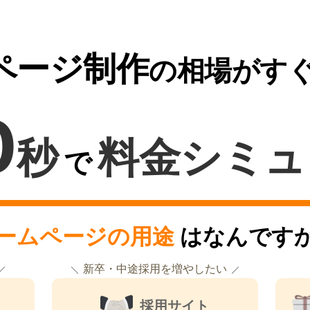
ページ制作
の相場がす
0
秒
料金シミュ
で
ームページの用途
はなんです
新卒・中途採用を増やしたい
採用サイト